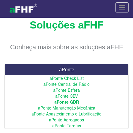
Toggl
navig
Soluções aFHF
Conheça mais sobre as soluções aFHF
aPonte
aPonte Check List
aPonte Central de Rádio
aPonte Esfera
aPonte CBV
aPonte GDR
aPonte Manutenção Mecânica
aPonte Abastecimento e Lubrificação
aPonte Agregados
aPonte Tarefas